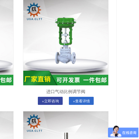
进口气动比例调节阀
+立即咨询
+查看详情