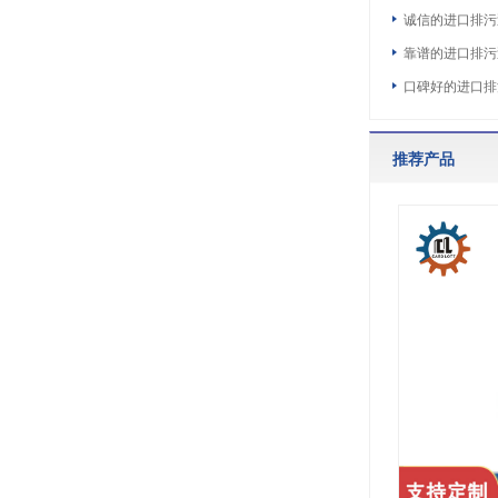
诚信的进口排污
靠谱的进口排污
口碑好的进口排
推荐产品