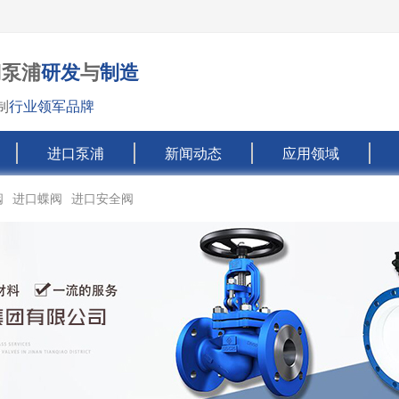
门泵浦
研发
与
制造
制
行业领军品牌
进口泵浦
新闻动态
应用领域
阀
进口蝶阀
进口安全阀