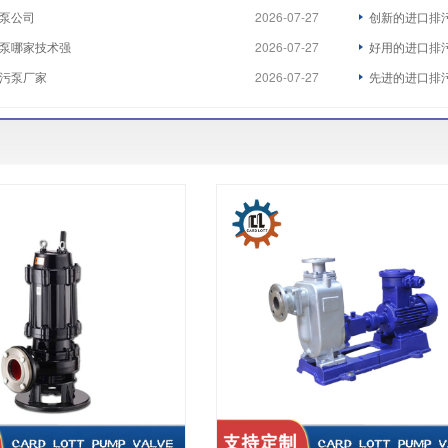
泵公司
2026-07-27
创新的进口排
泵哪家技术强
2026-07-27
好用的进口排
污泵厂家
2026-07-27
先进的进口排