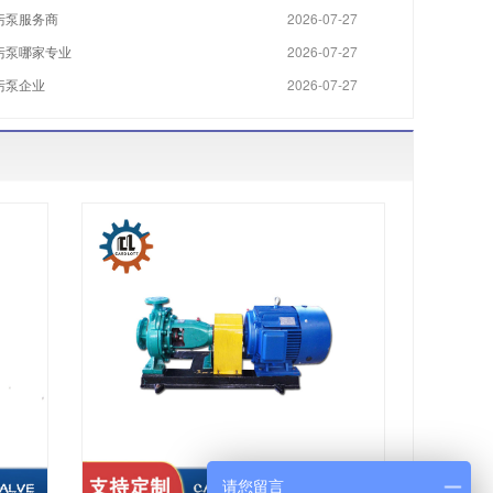
污泵服务商
2026-07-27
污泵哪家专业
2026-07-27
污泵企业
2026-07-27
请您留言