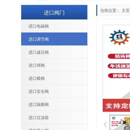
当前位置：
主页
进口阀门
进口电磁阀
进口调节阀
进口减压阀
进口球阀
进口蝶阀
进口安全阀
进口隔膜阀
进口过滤器