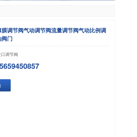
薄膜调节阀气动调节阀流量调节阀气动比例调
油阀门
进口调节阀
5659450857
询