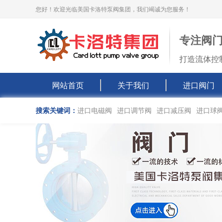
您好！欢迎光临美国卡洛特泵阀集团，我们竭诚为您服务！
专注阀
打造流体控
网站首页
关于我们
进口阀门
搜索关键词：
进口电磁阀
进口调节阀
进口减压阀
进口球