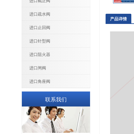
进口截止阀
进口疏水阀
产品详情
进口止回阀
进口针型阀
进口阻火器
进口闸阀
进口角座阀
联系我们