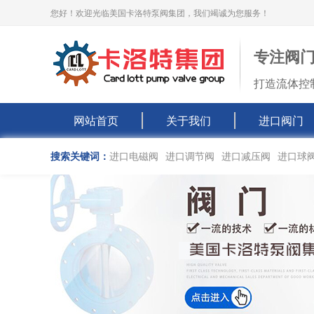
您好！欢迎光临美国卡洛特泵阀集团，我们竭诚为您服务！
专注阀
打造流体控
网站首页
关于我们
进口阀门
搜索关键词：
进口电磁阀
进口调节阀
进口减压阀
进口球