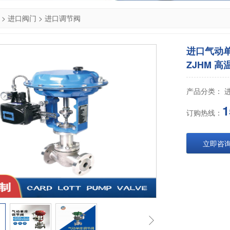
>
进口阀门
>
进口调节阀
进口气动单
ZJHM 
产品分类： 
1
订购热线：
立即咨