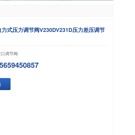
力式压力调节阀V230DV231D压力差压调节
进口调节阀
5659450857
询