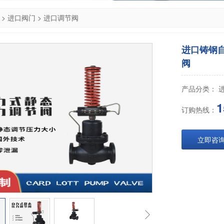
>
进口阀门
>
进口调节阀
进口铸钢自
阀
产品分类： 
1
订购热线：
立即咨