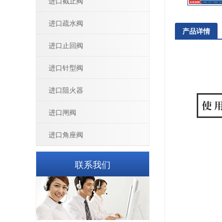
进口截止阀
进口疏水阀
产品详情
进口止回阀
进口针型阀
进口阻火器
进口闸阀
进口角座阀
联系我们